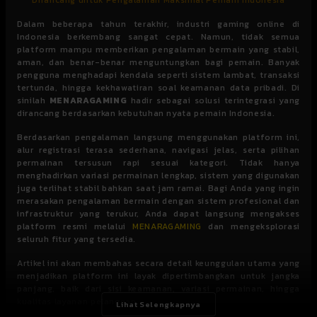
Dalam beberapa tahun terakhir, industri gaming online di
Indonesia berkembang sangat cepat. Namun, tidak semua
platform mampu memberikan pengalaman bermain yang stabil,
aman, dan benar-benar menguntungkan bagi pemain. Banyak
pengguna menghadapi kendala seperti sistem lambat, transaksi
tertunda, hingga kekhawatiran soal keamanan data pribadi. Di
sinilah
MENARAGAMING
hadir sebagai solusi terintegrasi yang
dirancang berdasarkan kebutuhan nyata pemain Indonesia.
Berdasarkan pengalaman langsung menggunakan platform ini,
alur registrasi terasa sederhana, navigasi jelas, serta pilihan
permainan tersusun rapi sesuai kategori. Tidak hanya
menghadirkan variasi permainan lengkap, sistem yang digunakan
juga terlihat stabil bahkan saat jam ramai. Bagi Anda yang ingin
merasakan pengalaman bermain dengan sistem profesional dan
infrastruktur yang terukur, Anda dapat langsung mengakses
platform resmi melalui
MENARAGAMING
dan mengeksplorasi
seluruh fitur yang tersedia.
Artikel ini akan membahas secara detail keunggulan utama yang
menjadikan platform ini layak dipertimbangkan untuk jangka
panjang, baik dari sisi keamanan, variasi permainan, hingga
kualitas layanan pelanggan.
Lihat Selengkapnya